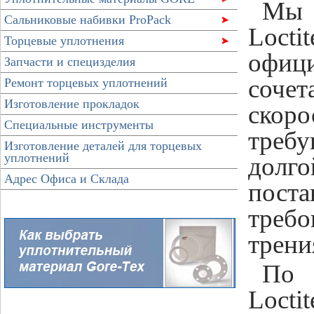
Мы 
Сальниковые набивки ProPack
Locti
Торцевые уплотнения
офиц
Запчасти и специзделия
сочет
Ремонт торцевых уплотнений
Изготовление прокладок
скоро
Специальные инструменты
требу
Изготовление деталей для торцевых
уплотнений
долг
Адрес Офиса и Склада
пост
треб
трени
По 
Locti